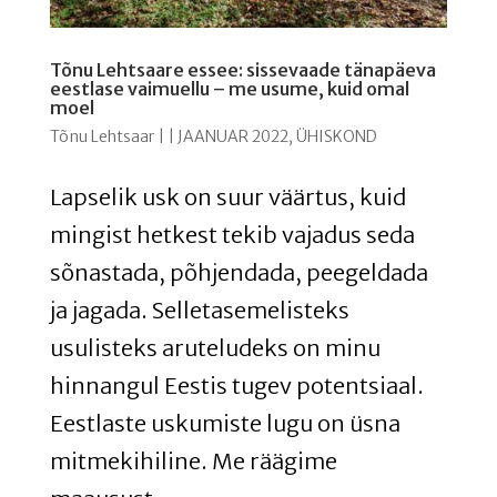
Tõnu Lehtsaare essee: sissevaade tänapäeva
eestlase vaimuellu – me usume, kuid omal
moel
Tõnu Lehtsaar
|
|
JAANUAR 2022
,
ÜHISKOND
Lapselik usk on suur väärtus, kuid
mingist hetkest tekib vajadus seda
sõnastada, põhjendada, peegeldada
ja jagada. Selletasemelisteks
usulisteks aruteludeks on minu
hinnangul Eestis tugev potentsiaal.
Eestlaste uskumiste lugu on üsna
mitmekihiline. Me räägime