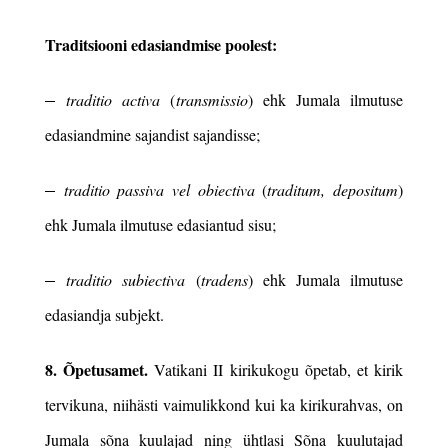
Traditsiooni
edasiandmise poolest:
–
traditio activa
(
transmissio
) ehk Jumala ilmutuse
edasiandmine sajandist sajandisse;
–
traditio passiva vel obiectiva
(
traditum, depositum
)
ehk Jumala ilmutuse edasiantud sisu;
–
traditio subiectiva
(
tradens
) ehk Jumala ilmutuse
edasiandja subjekt.
8. Õpetusamet.
Vatikani II kirikukogu õpetab, et kirik
tervikuna, niihästi vaimulikkond kui ka kirikurahvas, on
Jumala sõna kuulajad ning ühtlasi Sõna kuulutajad