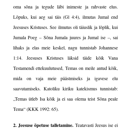
oma sõna ja tegude läbi inimeste ja rahvaste elus.
Lõpuks, kui aeg sai täis (Gl 4:4), ilmutas Jumal end
Jeesuses Kristuses
. See ilmutus oli täiuslik ja lõplik, kui
Jumala Poeg – Sõna Jumala juures ja Jumal ise –, sai
lihaks ja elas meie keskel, nagu tunnistab Johannese
1:14. Jeesuses Kristuses läksid täide kõik Vana
Testamendi ettekuulutused, Temas on meile antud kõik,
mida on vaja meie päästmiseks ja igavese elu
saavutamiseks. Katoliku kiriku katekismus tunnistab:
„Temas ütleb Isa kõik ja ei saa olema teist Sõna peale
Tema“ (KKK 1992: 65).
2. Jeesuse õpetuse talletamine.
Teatavasti Jeesus ise ei