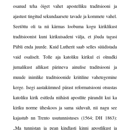
osanud teha õiget vahet apostelliku traditsiooni ja
ajastust tingitud sekundaarsete tavade ja kommete vahel.
Seetõttu oli ta nii kärmas loobuma kogu kiriklikust
traditsioonist kuni kirikuisadeni välja, et jõuda tagasi
Piibli enda juurde.
Kuid Lutherit saab selles süüdistada
vaid osaliselt. Tolle aja katoliku kirikul ei olnudki
jumalikust allikast pärineva ainulise traditsiooni ja
muude inimlike traditsioonide kriitiline vahetegemine
kerge. Isegi aastakümned pärast
reformatsiooni otsustas
katoliku kirik esitleda niihästi apostlite pärandit kui ka
kiriku norme üheskoos ja sama siduvalt, nii nagu see
kajastub nn Trento usutunnistuses (1564; DH 1863):
„Ma tunnistan ja pean kindlasti kinni apostlikust ja