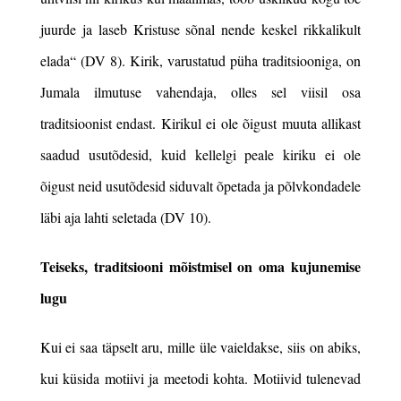
juurde ja laseb Kristuse sõnal nende keskel rikkalikult
elada“ (DV 8)
. Kirik, varustatud püha traditsiooniga, on
Jumala ilmutuse vahendaja, olles sel viisil osa
traditsioonist endast. Kirikul ei ole õigust muuta allikast
saadud usutõdesid, kuid kellelgi peale kiriku ei ole
õigust neid usutõdesid siduvalt õpetada ja põlvkondadele
läbi aja lahti seletada (DV 10).
Teiseks, traditsiooni mõistmisel on oma kujunemise
lugu
Kui ei saa täpselt aru, mille üle vaieldakse, siis on abiks,
kui küsida motiivi ja meetodi kohta. Motiivid tulenevad