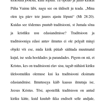
Püha Vaimu läbi, nagu see on üldiselt ju teada. „Mina
olen iga päev teie juures ajastu lõpuni“ (Mt 28:20).
Kuidas see tõdemus puutub traditsiooni, st Jumala sõna
ja kristliku usu edasiandmisse? Traditsioon ja
traditsiooniga edasi antav ilmutus ei ole pelgalt mingi
objekt või ese, mida kirik püüab säilitada muutmatul
kujul, ise seda hooldades ja parandades. Pigem on nii, et
Kristus, kes on traditsiooni elav sisu, tagab niihästi kiriku
üleloomuliku olemuse kui ka traditsiooni eksimatu
edasiandmise. Ilmutusega käib kaasas ilmutaja ise,
Jeesus Kristus. Tõsi, apostellik traditsioon on antud
kiriku kätte, kuid kuulub ikka endiselt selle andjale,