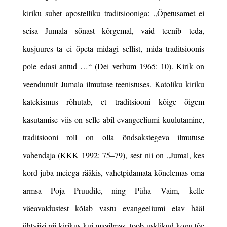
kiriku suhet apostelliku traditsiooniga: „
Õpetusamet ei
seisa Jumala sõnast kõrgemal, vaid teenib
teda,
kusjuures ta ei õpeta midagi sellist, mida traditsioonis
pole
edasi antud …“ (Dei verbum 1965: 10).
Kirik on
veendunult Jumala ilmutuse teenistuses. Katoliku kiriku
katekismus rõhutab, et traditsiooni kõige õigem
kasutamise viis on selle abil evangeeliumi kuulutamine,
traditsiooni roll on olla õndsakstegeva ilmutuse
vahendaja (KKK 1992: 75
–
79), sest nii on „
Jumal, kes
kord juba meiega
rääkis, vahetpidamata kõnelemas oma
armsa Poja Pruudile, ning Püha
Vaim, kelle
väeavaldustest kõlab vastu evangeeliumi elav hääl
ühtviisi nii kirikus kui maailmas, toob usklikud kogu tõe