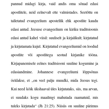
pannud midagi kirja, vaid andis oma sõnad edasi
apostlitele, neid eelnevalt ette valmistades. Seetõttu on
talletatud evangeelium apostellik ehk apostlite kaudu
edasi antud. Jeesuse evangeelium on kiriku traditsioonis
edasi antud kahel viisil: suuliselt ja kirjalikult; kirjutatud
ja kirjutamata kujul.
Kirjutatud evangeeliumid on loodud
apostlite või apostlitega seotud kirjanike tööna.
Kirjapanemisele eelnes traditsiooni suuline kogumine ja
edasiandmine. Johannese evangeeliumi lõppsõnas
öeldakse, et „on veel palju muudki, mida Jeesus tegi.
Kui need kõik ükshaaval üles kirjutataks, siis, ma arvan,
ei suudaks kogu maailmgi mahutada raamatuid, mis
tuleks kirjutada“ (Jh 21:25). Niisiis on suuline pärimus