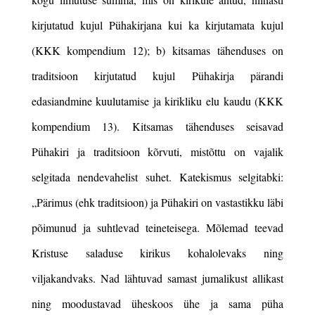
kirjutatud kujul Pühakirjana kui ka kirjutamata kujul
(KKK kompendium 12); b) kitsamas tähenduses on
traditsioon kirjutatud kujul Pühakirja pärandi
edasiandmine kuulutamise ja kirikliku elu kaudu (KKK
kompendium 13). Kitsamas tähenduses seisavad
Pühakiri ja traditsioon kõrvuti, mistõttu on vajalik
selgitada nendevahelist suhet. Katekismus selgitabki:
„
Pärimus (ehk traditsioon) ja Pühakiri on vastastikku läbi
põimunud ja suhtlevad teineteisega. Mõlemad teevad
Kristuse saladuse kirikus kohalolevaks ning
viljakandvaks. Nad lähtuvad samast jumalikust allikast
ning moodustavad üheskoos ühe ja sama püha