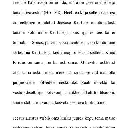
Jeesuse Kristusega on nõnda, et Ta
on „seesama eile ja
täna ja igavesti!“ (Hb 13:8). Heebrea kirja selle tsitaadiga
on eelkõige rõhutatud Jeesuse Kristuse muutumatust:
tänane kohtumine Kristusega, kus iganes see ka ei
toimuks – Sõnas, palves, sakramentides –, on kohtumine
sellesama Kristusega, kes kunagi õpetas apostleid. Kuna
Kristus on sama, on ka usk sama. Mineviku usklikud
olid sama usku, mida meie, ja nõnda võivad nad olla
järgnevatele põlvedele eeskujuks. Saab mõelda ka
vastupidiselt: iga põlvkond usklikke jätkab traditsiooni,
suurendab armuvara ja kasvatab sellega kiriku aaret.
Jeesus Kristus viibib oma kiriku juures kogu tema maise
teekonna jooksul, kuni lõpuni. Ta õpetab ja juhib kirikut