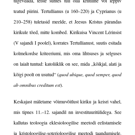
tugevdada, teiste suhtes tuli olla kriitiline või leppiv
teatud piirini. Tertullianus (u 160
–
220) ja Cyprianus (u
210
–
258) tuletasid meelde, et Jeesus Kristus pärandas
kirikule tõed, mitte kombed. Kirikuisa
Vincent Lérinsist
(V sajandi I poolel), korrates Tertullianust, suutis esitada
kolmekordse kriteeriumi, mis oma lihtsuses ja selguses
on laialt tuntud: katoliiklik on see, mida „kõikjal, alati ja
kõigi poolt on usutud“
(
quod ubique, quod semper, quod
ab omnibus creditum est
).
Keskajast mäletame võimuvõitlust kiriku ja keisri vahel,
mis tipnes 11.
–
12. sajandil nn investituuritülidega. See
kallutas teoloogia eklesioloogilise meetodi eelistamisele
ja kristoloogilise-soterioloogilise meetodi taandumisele.