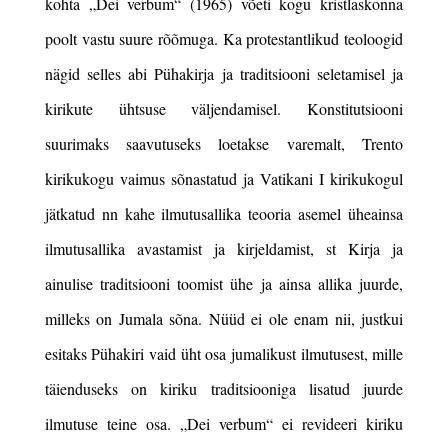
kohta „Dei verbum“ (1965) võeti kogu kristlaskonna
poolt vastu suure rõõmuga. Ka protestantlikud teoloogid
nägid selles abi Pühakirja ja traditsiooni seletamisel ja
kirikute ühtsuse väljendamisel. Konstitutsiooni
suurimaks saavutuseks loetakse varemalt, Trento
kirikukogu vaimus sõnastatud ja Vatikani I kirikukogul
jätkatud nn kahe ilmutusallika teooria asemel üheainsa
ilmutusallika avastamist ja kirjeldamist, st Kirja ja
ainulise traditsiooni toomist ühe ja ainsa allika juurde,
milleks on Jumala sõna. Nüüd ei ole enam nii, justkui
esitaks Pühakiri vaid üht osa jumalikust ilmutusest, mille
täienduseks on kiriku traditsiooniga lisatud juurde
ilmutuse teine osa. „Dei verbum“ ei revideeri kiriku