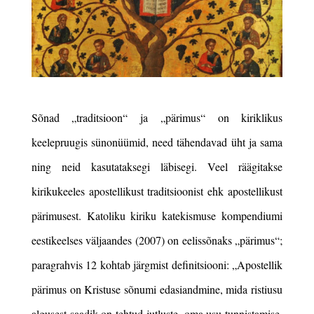
Sõnad „traditsioon“ ja „pärimus“ on kiriklikus
keelepruugis sünonüümid, need tähendavad üht ja sama
ning neid kasutataksegi läbisegi. Veel räägitakse
kirikukeeles apostellikust traditsioonist ehk apostellikust
pärimusest. Katoliku kiriku katekismuse kompendiumi
eestikeelses väljaandes (2007) on eelissõnaks „pärimus“;
paragrahvis 12 kohtab järgmist definitsiooni: „Apostellik
pärimus on Kristuse sõnumi edasiandmine, mida ristiusu
algusest saadik on tehtud jutluste, oma usu tunnistamise,