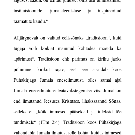
institutsioonide, jumalateenistuse ja inspireeritud
raamatute kaudu.“
Alljärgnevalt on valitud eelissõnaks „traditsioon“, kuid
lugeja võib kõikjal mainitud kohtades mõelda ka
„pärimust“. Traditsioon ehk pärimus on kiriku jaoks
põhimine, kirikut rajav, sest see sisaldab koos
Pühakirjaga Jumala eneseilmutust, olles samal ajal
Jumala eneseilmutuse teatavakstegemise viis. Jumal on
end ilmutanud Jeesuses Kristuses, lihakssaanud Sõnas,
selleks et „kõik inimesed pääseksid ja tuleksid tõe
tundmisele“ (1Tm 2:4). Traditsioon koos Pühakirjaga
vahendabki Jumala ilmutust selle kohta, kuidas inimesed