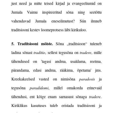
just need ja mitte teised kirjad ja evangeeliumid on
Jumala Vaimu inspireeritud sõna ning seetõttu
vahendavad Jumala eneseilmutust? Siin ilmneb
traditsiooni kestev loomeprotsess läbi kirikuloo.
5. Traditsiooni mõiste.
Sõna „traditsioon“ tuleneb
ladina sõnast
traditio
, sellest tegusõna on
tradere
, mille
tähendused on ’tagasi andma, usaldama, reetma,
pärandama, edasi andma, rääkima, õpetama’ jms.
Kreekakeelsed vasted on nimisõna
paradosis
ja
tegusõna
paradidomi
, millel omakorda erinevaid
tähendusi, ent kõige enam sarnasust sõnaga
tradere
.
Kiriklikus kasutuses tuleb eristada traditsiooni ja