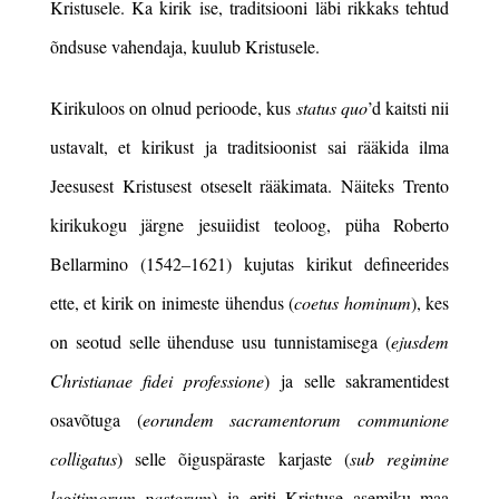
Kristusele. Ka kirik ise, traditsiooni läbi rikkaks tehtud
õndsuse vahendaja, kuulub Kristusele.
Kirikuloos on olnud perioode, kus
status quo
’d kaitsti nii
ustavalt, et kirikust ja traditsioonist sai rääkida ilma
Jeesusest Kristusest otseselt rääkimata. Näiteks Trento
kirikukogu järgne jesuiidist teoloog, püha Roberto
Bellarmino
(1542–1621) kujutas kirikut defineerides
ette
, et k
irik on inimeste ühendus (
coetus hominum
), kes
on seotud selle ühenduse usu tunnistamisega (
ejusdem
Christianae fidei professione
) ja selle sakramentidest
osavõtuga (
eorundem sacramentorum communione
colligatus
) selle õiguspäraste karjaste (
sub regimine
legitimorum pastorum
) ja eriti Kristuse asemiku maa