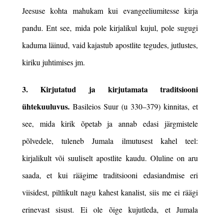
Jeesuse kohta mahukam kui evangeeliumitesse kirja
pandu. Ent see, mida pole kirjalikul kujul, pole sugugi
kaduma läinud, vaid kajastub apostlite tegudes, jutlustes,
kiriku juhtimises jm.
3. Kirjutatud ja kirjutamata traditsiooni
ühtekuuluvus.
Basileios Suur (u 330
–
379) kinnitas, et
see, mida kirik õpetab ja annab edasi järgmistele
põlvedele, tuleneb Jumala ilmutusest kahel teel:
kirjalikult või suuliselt apostlite kaudu. Oluline on aru
saada, et kui räägime traditsiooni edasiandmise eri
viisidest, piltlikult nagu kahest kanalist, siis me ei räägi
erinevast sisust. Ei ole õige kujutleda, et Jumala