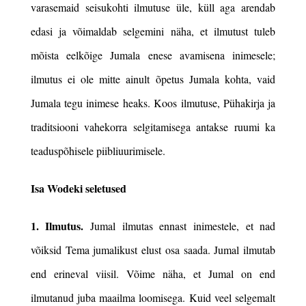
varasemaid seisukohti ilmutuse üle, küll aga arendab
edasi ja võimaldab selgemini näha, et ilmutust tuleb
mõista eelkõige Jumala enese avamisena inimesele;
ilmutus ei ole mitte ainult õpetus Jumala kohta, vaid
Jumala tegu inimese heaks. Koos ilmutuse, Pühakirja ja
traditsiooni vahekorra selgitamisega antakse ruumi ka
teaduspõhisele piibliuurimisele.
Isa Wodeki seletused
1. Ilmutus.
Jumal ilmutas ennast inimestele, et nad
võiksid Tema jumalikust elust osa saada. Jumal ilmutab
end erineval viisil. Võime näha, et Jumal on end
ilmutanud juba maailma loomisega. Kuid veel selgemalt