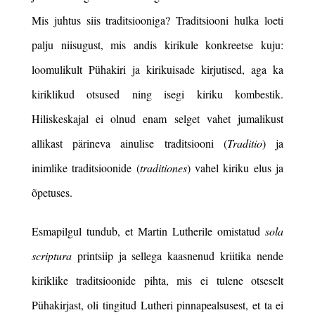
Mis juhtus siis traditsiooniga? Traditsiooni hulka loeti
palju niisugust, mis andis kirikule konkreetse kuju:
loomulikult Pühakiri ja kirikuisade kirjutised, aga ka
kiriklikud otsused ning isegi kiriku kombestik.
Hiliskeskajal ei olnud enam selget vahet jumalikust
allikast pärineva ainulise traditsiooni (
Traditio
) ja
inimlike traditsioonide (
traditiones
) vahel kiriku elus ja
õpetuses.
Esmapilgul tundub, et Martin Lutherile omistatud
sola
scriptura
printsiip ja sellega kaasnenud kriitika nende
kiriklike traditsioonide pihta, mis ei tulene otseselt
Pühakirjast, oli tingitud Lutheri pinnapealsusest, et ta ei