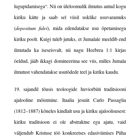
lugupidamisega“.
Nii on üleloomulik ilmutus antud kogu
kiriku kätte ja saab sel viisil usklike usuvaramuks
(
depositum fidei
), mida edendatakse usu õpetamisega
kiriku poolt. Kuigi tuleb jutuks, et Jumalale meeldib end
ilmutada ka iseseisvalt, nii nagu Heebrea 1:1 kirjas
öeldud, jääb ikkagi domineerima see viis, milles Jumala
ilmutust vahendatakse usutõdede teel ja kiriku kaudu.
19. sajandil tõusis teoloogide huviorbiiti traditsiooni
ajalooline mõistmine. Itaalia jesuiit
Carlo Passaglia
(1812
–
1887) kõneles kindlalt usu ja kiriku ajaloolisusest:
kiriku traditsioon ei ole abstraktne ega ajatu, vaid
väljendub Kristuse töö konkreetses edasiviimises Püha