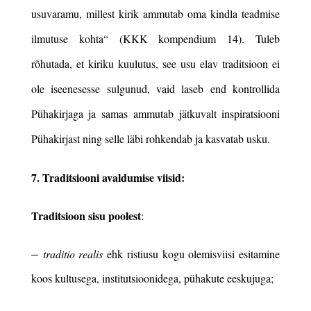
usuvaramu, millest kirik ammutab oma kindla teadmise
ilmutuse kohta“ (KKK kompendium 14). Tuleb
rõhutada, et kiriku kuulutus, see usu elav traditsioon ei
ole iseenesesse sulgunud, vaid laseb end kontrollida
Pühakirjaga ja samas ammutab jätkuvalt inspiratsiooni
Pühakirjast ning selle läbi rohkendab ja kasvatab usku.
7. Traditsiooni avaldumise viisid:
Traditsioon
sisu poolest
:
–
traditio realis
ehk ristiusu kogu olemisviisi esitamine
koos kultusega, institutsioonidega, pühakute eeskujuga;