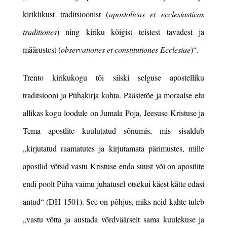
kiriklikust traditsioonist (
apostolicas et ecclesiasticas
traditiones
)
ning kiriku kõigist teistest tavadest ja
määrustest (
observationes et constitutiones Ecclesiae
)“.
Trento kirikukogu tõi siiski selguse apostelliku
traditsiooni ja Pühakirja kohta. Päästetõe ja moraalse elu
allikas kogu loodule on Jumala Poja, Jeesuse Kristuse ja
Tema apostlite kuulutatud sõnumis, mis sisaldub
„kirjutatud raamatutes ja kirjutamata pärimustes, mille
apostlid võtsid vastu Kristuse enda suust või on apostlite
endi poolt Püha vaimu juhatusel otsekui käest kätte edasi
antud“
(DH 1501)
.
See on põhjus, miks neid kahte tuleb
„vastu võtta ja austada
võrdväärselt sama kuulekuse ja