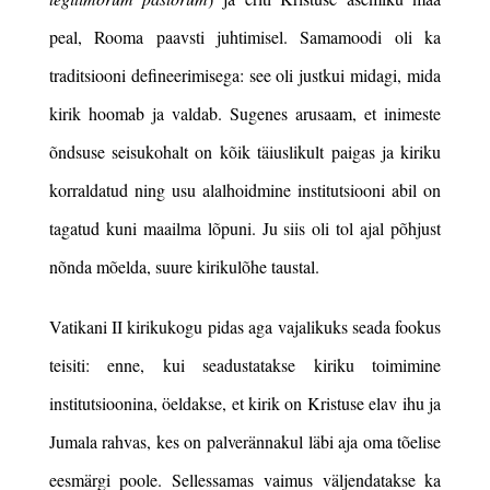
peal, Rooma paavsti juhtimisel. Samamoodi oli ka
traditsiooni defineerimisega: see oli justkui midagi, mida
kirik hoomab ja valdab. Sugenes arusaam, et inimeste
õndsuse seisukohalt on kõik täiuslikult paigas ja kiriku
korraldatud ning usu alalhoidmine institutsiooni abil on
tagatud kuni maailma lõpuni. Ju siis oli tol ajal põhjust
nõnda mõelda, suure kirikulõhe taustal.
Vatikani II kirikukogu pidas aga vajalikuks seada fookus
teisiti: enne, kui seadustatakse kiriku toimimine
institutsioonina, öeldakse, et kirik on Kristuse elav ihu ja
Jumala rahvas, kes on palverännakul läbi aja oma tõelise
eesmärgi poole.
Sellessamas vaimus väljendatakse ka