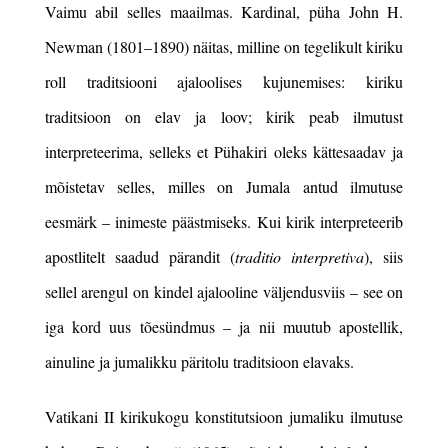
Vaimu abil selles maailmas. Kardinal, püha John H.
Newman (1801
–
1890) näitas, milline on tegelikult kiriku
roll traditsiooni ajaloolises kujunemises: kiriku
traditsioon on elav ja loov; kirik peab ilmutust
interpreteerima, selleks et Pühakiri oleks kättesaadav ja
mõistetav selles, milles on Jumala antud ilmutuse
eesmärk – inimeste päästmiseks. Kui kirik interpreteerib
apostlitelt saadud pärandit (
traditio interpretiva
), siis
sellel arengul on kindel ajalooline väljendusviis – see on
iga kord uus tõesündmus – ja nii muutub apostellik,
ainuline ja jumalikku päritolu traditsioon elavaks.
Vatikani II kirikukogu konstitutsioon jumaliku ilmutuse