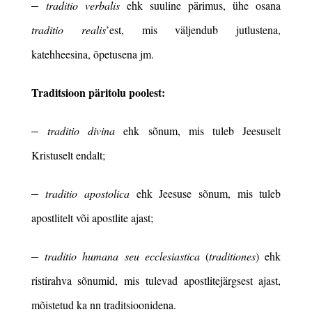
–
traditio verbalis
ehk suuline pärimus, ühe osana
traditio realis
’est, mis väljendub jutlustena,
katehheesina, õpetusena jm.
Traditsioon
päritolu poolest:
–
traditio divina
ehk sõnum, mis tuleb Jeesuselt
Kristuselt endalt;
–
traditio apostolica
ehk Jeesuse sõnum, mis tuleb
apostlitelt või apostlite ajast;
–
traditio humana
seu ecclesiastica
(
traditiones
) ehk
ristirahva sõnumid, mis tulevad apostlitejärgsest ajast,
mõistetud ka nn traditsioonidena.