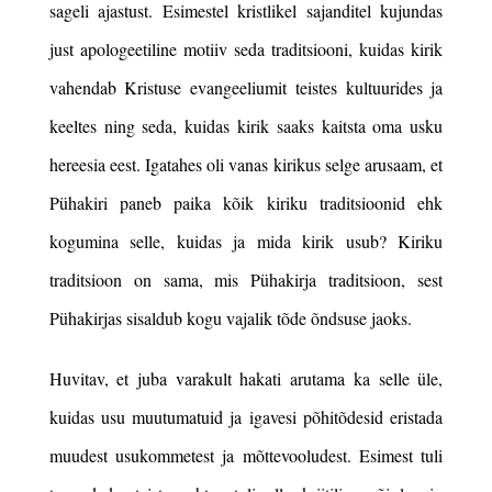
sageli ajastust. Esimestel kristlikel sajanditel kujundas
just apologeetiline motiiv seda traditsiooni, kuidas kirik
vahendab Kristuse evangeeliumit teistes kultuurides ja
keeltes ning seda, kuidas kirik saaks kaitsta oma usku
hereesia eest. Igatahes oli vanas kirikus selge arusaam, et
Pühakiri paneb paika kõik kiriku traditsioonid ehk
kogumina selle, kuidas ja mida kirik usub? Kiriku
traditsioon on sama, mis Pühakirja traditsioon, sest
Pühakirjas sisaldub kogu vajalik tõde õndsuse jaoks.
Huvitav, et juba varakult hakati arutama ka selle üle,
kuidas usu muutumatuid ja igavesi põhitõdesid eristada
muudest usukommetest ja mõttevooludest.
Esimest tuli