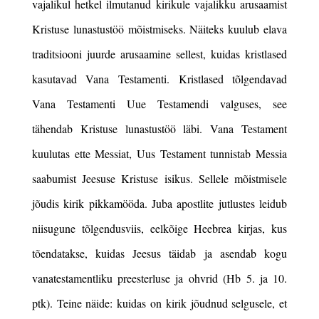
vajalikul hetkel ilmutanud kirikule vajalikku arusaamist
Kristuse lunastustöö mõistmiseks. Näiteks kuulub elava
traditsiooni juurde arusaamine sellest, kuidas kristlased
kasutavad Vana Testamenti. Kristlased tõlgendavad
Vana Testamenti Uue Testamendi valguses, see
tähendab Kristuse lunastustöö läbi. Vana Testament
kuulutas ette Messiat, Uus Testament tunnistab Messia
saabumist Jeesuse Kristuse isikus. Sellele mõistmisele
jõudis kirik pikkamööda. Juba apostlite jutlustes leidub
niisugune tõlgendusviis, eelkõige Heebrea kirjas, kus
tõendatakse, kuidas Jeesus täidab ja asendab kogu
vanatestamentliku preesterluse ja ohvrid (Hb 5. ja 10.
ptk). Teine
näide: kuidas on kirik jõudnud selgusele, et