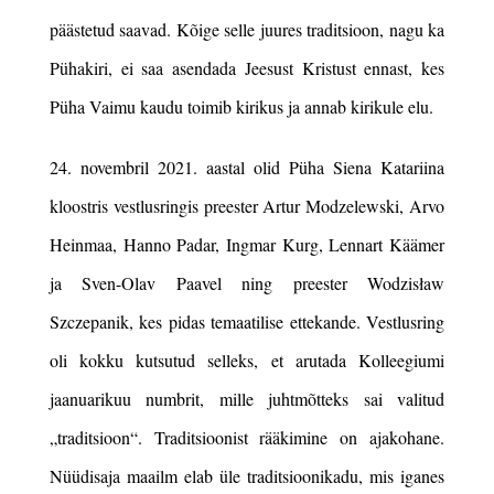
päästetud saavad. Kõige selle juures traditsioon, nagu ka
Pühakiri, ei saa asendada Jeesust Kristust ennast, kes
Püha Vaimu kaudu toimib kirikus ja
annab kirikule elu.
24. novembril 2021. aastal olid Püha Siena Katariina
kloostris vestlusringis preester Artur
Modzelewski
, Arvo
Heinmaa, Hanno Padar, Ingmar Kurg, Lennart Käämer
ja Sven-Olav Paavel ning preester
Wodzisław
Szczepanik
, kes pidas temaatilise
ettekande. Vestlusring
oli kokku kutsutud selleks, et arutada Kolleegiumi
jaanuarikuu numbrit, mille juhtmõtteks sai valitud
„traditsioon“. Traditsioonist rääkimine on ajakohane.
Nüüdisaja maailm elab üle traditsioonikadu, mis iganes