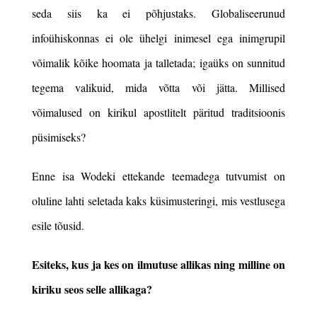
seda siis ka ei põhjustaks. Globaliseerunud
infoühiskonnas ei ole ühelgi inimesel ega inimgrupil
võimalik kõike hoomata ja talletada; igaüks on sunnitud
tegema valikuid, mida võtta või jätta. Millised
võimalused on kirikul apostlitelt päritud traditsioonis
püsimiseks?
Enne isa Wodeki ettekande teemadega tutvumist on
oluline lahti seletada kaks küsimusteringi, mis vestlusega
esile tõusid.
Esiteks, kus ja kes on ilmutuse allikas ning milline on
kiriku seos selle allikaga?