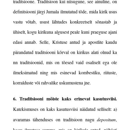
traditsioone. Traditsioon kui niisugune, see ainuline, on
definitsiooni järgi Jumala ilmutatud tõde, mida kirik usus
vastu võtab, usust lähtudes konkreetselt sõnastab ja
ühiselt, kogu kirikuna algusest peale kuni praeguse ajani
edasi annab. Selle, Kristuse antud ja apostlite kaudu
pärandatud traditsiooni kõrval on kirikus alati olnud ka
nn traditsioonid, mis on tõesed vaid osaliselt ega ole
ilmeksimatud ning mis esinevad kombestiku, riituste,
korralduste või rahvalike uskumustena jne.
6. Traditsiooni mõiste kaks erinevat kasutusviisi.
Katekismuses on kaks kasutusviisi näidatud selliselt: a)
avaramas tähenduses on traditsioon nagu
depositum
,
kogu ilmutuse summa, mis on kirikule antud, niihästi