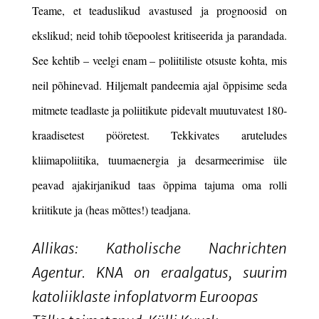
Teame, et teaduslikud avastused ja prognoosid on
ekslikud; neid tohib tõepoolest kritiseerida ja parandada.
See kehtib – veelgi enam – poliitiliste otsuste kohta, mis
neil põhinevad. Hiljemalt pandeemia ajal õppisime seda
mitmete teadlaste ja poliitikute pidevalt muutuvatest 180-
kraadisetest pööretest. Tekkivates aruteludes
kliimapoliitika, tuumaenergia ja desarmeerimise üle
peavad ajakirjanikud taas õppima tajuma oma rolli
kriitikute ja (heas mõttes!) teadjana.
Allikas: Katholische Nachrichten
Agentur. KNA on eraalgatus, suurim
katoliiklaste infoplatvorm Euroopas