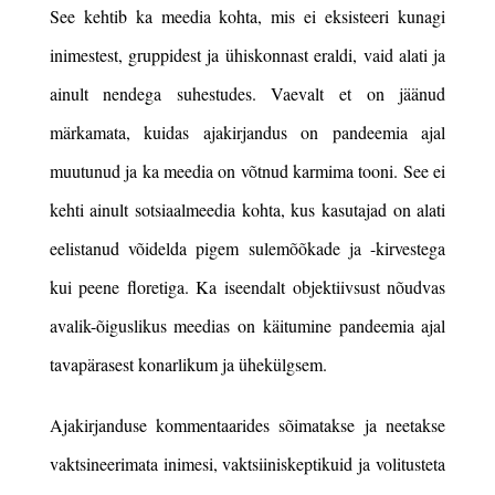
See kehtib ka meedia kohta, mis ei eksisteeri kunagi
inimestest, gruppidest ja ühiskonnast eraldi, vaid alati ja
ainult nendega suhestudes. Vaevalt et on jäänud
märkamata, kuidas ajakirjandus on pandeemia ajal
muutunud ja ka meedia on võtnud karmima tooni. See ei
kehti ainult sotsiaalmeedia kohta, kus kasutajad on alati
eelistanud võidelda pigem sulemõõkade ja -kirvestega
kui peene floretiga. Ka iseendalt objektiivsust nõudvas
avalik-õiguslikus meedias on käitumine pandeemia ajal
tavapärasest konarlikum ja ühekülgsem.
Ajakirjanduse kommentaarides sõimatakse ja neetakse
vaktsineerimata inimesi, vaktsiiniskeptikuid ja volitusteta