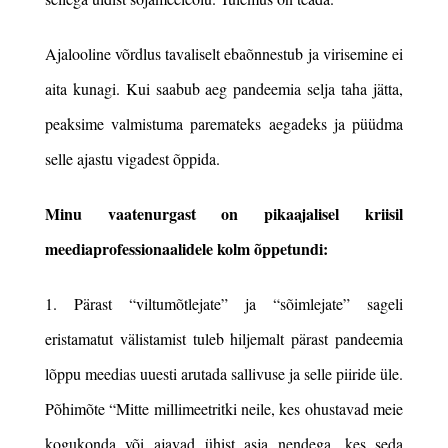
Ajalooline võrdlus tavaliselt ebaõnnestub ja virisemine ei
aita kunagi. Kui saabub aeg pandeemia selja taha jätta,
peaksime valmistuma paremateks aegadeks ja püüdma
selle ajastu vigadest õppida.
Minu vaatenurgast on pikaajalisel kriisil
meediaprofessionaalidele kolm õppetundi:
1. Pärast “viltumõtlejate” ja “sõimlejate” sageli
eristamatut välistamist tuleb hiljemalt pärast pandeemia
lõppu meedias uuesti arutada sallivuse ja selle piiride üle.
Põhimõte “Mitte millimeetritki neile, kes ohustavad meie
kogukonda või ajavad ühist asja nendega, kes seda