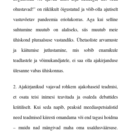
ohustavad!” on riiklikult õigustatud ja võib-olla ajutiselt
vastuvõetav pandeemia eriolukorras. Aga kui selline
suhtumine muutub on alaliseks, siis muutub meie
ühiskond pluraalsuse vastandiks. Ühetaoliste arvamuste
ja käitumise jutlustamine, mis sobib enamikule
teadlastele ja võimukandjatele, ei saa olla ajakirjanduse
ülesanne vabas ühiskonnas.
2. Ajakirjanikud vajavad rohkem ajakohaseid teadmisi,
et osata teisi inimesi teavitada ja osaleda debattides
kriitiliselt. Kui seda napib, peaksid meediaspetsialistid
need teadmised kiiresti omandama või end tagasi hoidma
– muidu nad mängivad maha oma usaldusväärsuse.