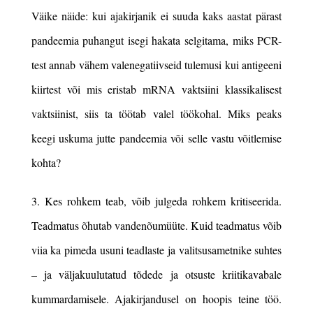
Väike näide: kui ajakirjanik ei suuda kaks aastat pärast
pandeemia puhangut isegi hakata selgitama, miks PCR-
test annab vähem valenegatiivseid tulemusi kui antigeeni
kiirtest või mis eristab mRNA vaktsiini klassikalisest
vaktsiinist, siis ta töötab valel töökohal. Miks peaks
keegi uskuma jutte pandeemia või selle vastu võitlemise
kohta?
3. Kes rohkem teab, võib julgeda rohkem kritiseerida.
Teadmatus õhutab vandenõumüüte. Kuid teadmatus võib
viia ka pimeda usuni teadlaste ja valitsusametnike suhtes
– ja väljakuulutatud tõdede ja otsuste kriitikavabale
kummardamisele. Ajakirjandusel on hoopis teine töö.