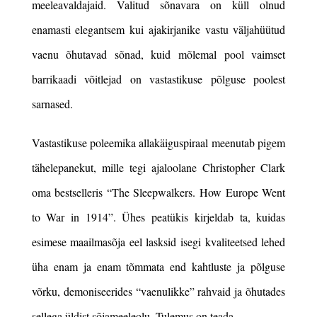
meeleavaldajaid. Valitud sõnavara on küll olnud
enamasti elegantsem kui ajakirjanike vastu väljahüütud
vaenu õhutavad sõnad, kuid mõlemal pool vaimset
barrikaadi võitlejad on vastastikuse põlguse poolest
sarnased.
Vastastikuse poleemika allakäiguspiraal meenutab pigem
tähelepanekut, mille tegi ajaloolane Christopher Clark
oma bestselleris “The Sleepwalkers. How Europe Went
to War in 1914”. Ühes peatükis kirjeldab ta, kuidas
esimese maailmasõja eel lasksid isegi kvaliteetsed lehed
üha enam ja enam tõmmata end kahtluste ja põlguse
võrku, demoniseerides “vaenulikke” rahvaid ja õhutades
sellega üldist sõjameeleolu. Tulemus on teada.